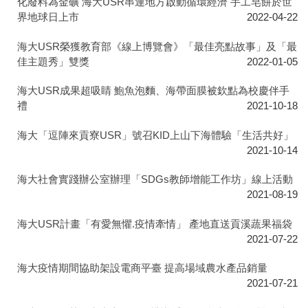
化廢料為金礦 海大USR串連地方啟動循環經濟 手工皂餅於世
界地球日上市
2022-04-22
海大USR榮獲教育部《線上博覽會》「最佳亮點故事」及「最
佳主題秀」雙獎
2022-01-05
海大USR成果超吸睛 鮑魚泡麵、海帶面膜被欽點為校慶伴手
禮
2021-10-18
海大「逗陣來貢寮USR」號召KID上山下海體驗「生活共好」
2021-10-14
海大社會實踐辦公室辦理「SDGs教師增能工作坊」線上活動
2021-08-19
海大USR計畫「有愛無懼.疫情牽情」 產地直送貢溪蔬果福袋
2021-07-22
海大疫情期間協助架設電商平臺 提高場域農水產品銷量
2021-07-21