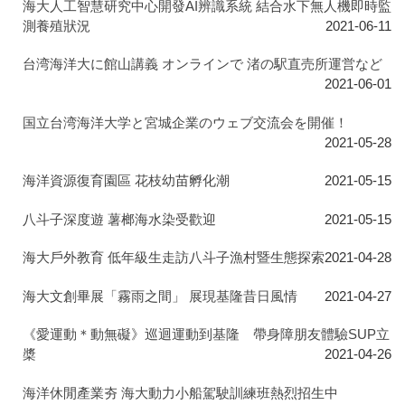
海大人工智慧研究中心開發AI辨識系統 結合水下無人機即時監
測養殖狀況
2021-06-11
台湾海洋大に館山講義 オンラインで 渚の駅直売所運営など
2021-06-01
国立台湾海洋大学と宮城企業のウェブ交流会を開催！
2021-05-28
海洋資源復育園區 花枝幼苗孵化潮
2021-05-15
八斗子深度遊 薯榔海水染受歡迎
2021-05-15
海大戶外教育 低年級生走訪八斗子漁村暨生態探索
2021-04-28
海大文創畢展「霧雨之間」 展現基隆昔日風情
2021-04-27
《愛運動＊動無礙》巡迴運動到基隆 帶身障朋友體驗SUP立
槳
2021-04-26
海洋休閒產業夯 海大動力小船駕駛訓練班熱烈招生中