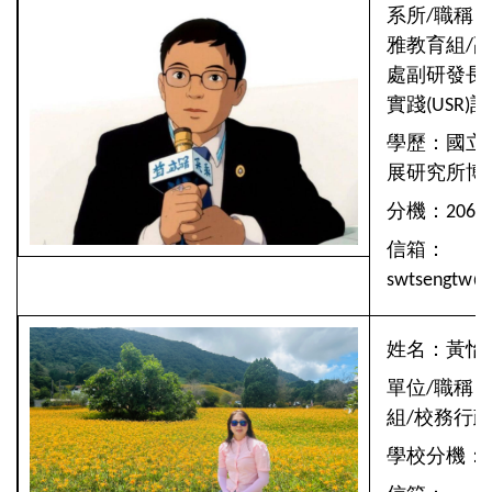
系所/職稱
雅教育組/
處副研發長
實踐(USR)
學歷：國立
展研究所博
分機：2060/
信箱：
swtsengtw@e
姓名：黃怡
單位/職稱
組/校務行
學校分機：1