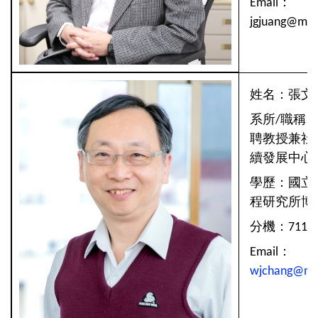
Email：
jgjuang@mai
姓名：張文
系所/職稱
聘教授兼社
續發展中心
學歷：國立
程研究所博
分機：7110/
Email：
wjchang@mai