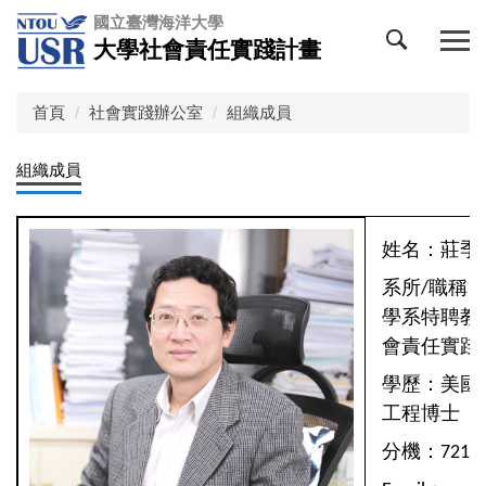
跳
國立臺灣海洋大學
到
大學社會責任實踐計畫
主
要
內
首頁
社會實踐辦公室
組織成員
容
區
組織成員
姓名：莊季
系所/職稱
學系特聘教
會責任實踐
學歷：美國
工程博士
分機：7210/