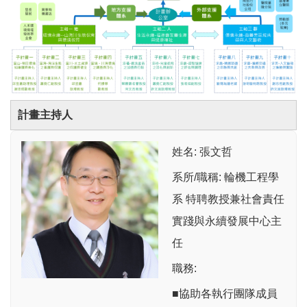
計畫主持人
姓名: 張文哲
系所/職稱: 輪機工程學
系 特聘教授兼社會責任
實踐與永續發展中心主
任
職務:
■協助各執行團隊成員