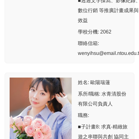
■透過文字採寫、影像紀錄
數位行銷 等推廣計畫成果與
效益
學校分機: 2062
聯絡信箱:
wenyihsu@email.ntou.edu.
姓名: 歐陽瑞蓮
系所/職稱: 水青清股份
有限公司負責人
職務:
■子計畫8: 求真-精緻旅
遊之串聯與共創 協同主