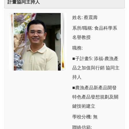
計畫協同主持人
姓名: 蔡震壽
系所/職稱: 食品科學系
名譽教授
職務:
■子計畫5: 添福-農漁產
品之加值與行銷 協同主
持人
■農漁產品新產品開發
特色產品發想規劃及關
鍵技術建立
學校分機: 無
聯絡信箱: