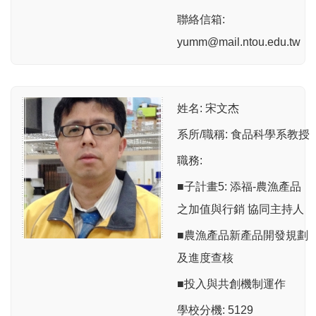
聯絡信箱:
yumm@mail.ntou.edu.tw
姓名: 宋文杰
系所/職稱: 食品科學系教授
職務:
■子計畫5: 添福-農漁產品
之加值與行銷 協同主持人
■農漁產品新產品開發規劃
及進度查核
■投入與共創機制運作
學校分機: 5129